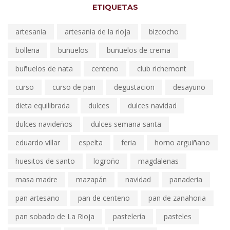
ETIQUETAS
artesania
artesania de la rioja
bizcocho
bolleria
buñuelos
buñuelos de crema
buñuelos de nata
centeno
club richemont
curso
curso de pan
degustacion
desayuno
dieta equilibrada
dulces
dulces navidad
dulces navideños
dulces semana santa
eduardo villar
espelta
feria
horno arguiñano
huesitos de santo
logroño
magdalenas
masa madre
mazapán
navidad
panaderia
pan artesano
pan de centeno
pan de zanahoria
pan sobado de La Rioja
pastelería
pasteles