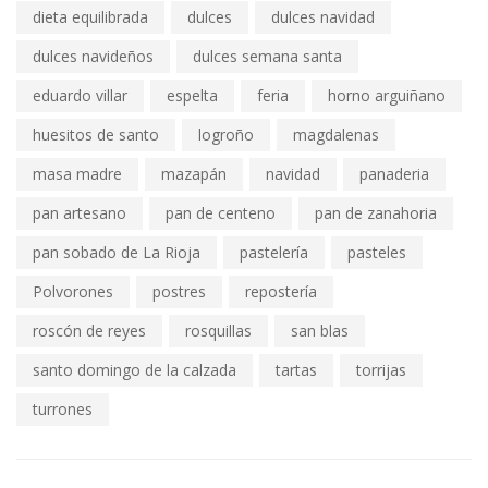
dieta equilibrada
dulces
dulces navidad
dulces navideños
dulces semana santa
eduardo villar
espelta
feria
horno arguiñano
huesitos de santo
logroño
magdalenas
masa madre
mazapán
navidad
panaderia
pan artesano
pan de centeno
pan de zanahoria
pan sobado de La Rioja
pastelería
pasteles
Polvorones
postres
repostería
roscón de reyes
rosquillas
san blas
santo domingo de la calzada
tartas
torrijas
turrones