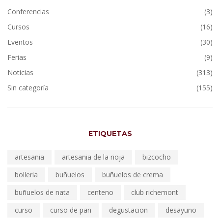
Conferencias
(3)
Cursos
(16)
Eventos
(30)
Ferias
(9)
Noticias
(313)
Sin categoría
(155)
ETIQUETAS
artesania
artesania de la rioja
bizcocho
bolleria
buñuelos
buñuelos de crema
buñuelos de nata
centeno
club richemont
curso
curso de pan
degustacion
desayuno