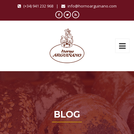
(+34) 941 232 968
|
info@hornoarguinano.com
BLOG