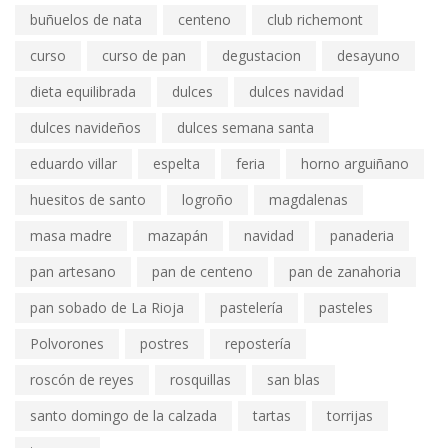
buñuelos de nata
centeno
club richemont
curso
curso de pan
degustacion
desayuno
dieta equilibrada
dulces
dulces navidad
dulces navideños
dulces semana santa
eduardo villar
espelta
feria
horno arguiñano
huesitos de santo
logroño
magdalenas
masa madre
mazapán
navidad
panaderia
pan artesano
pan de centeno
pan de zanahoria
pan sobado de La Rioja
pastelería
pasteles
Polvorones
postres
repostería
roscón de reyes
rosquillas
san blas
santo domingo de la calzada
tartas
torrijas