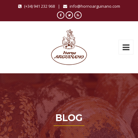
(+34) 941 232 968
|
info@hornoarguinano.com
BLOG