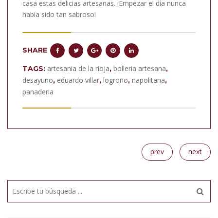
casa estas delicias artesanas. ¡Empezar el día nunca
había sido tan sabroso!
SHARE
artesania de la rioja
bolleria artesana
TAGS:
,
,
desayuno
eduardo villar
logroño
napolitana
,
,
,
,
panaderia
prev
next