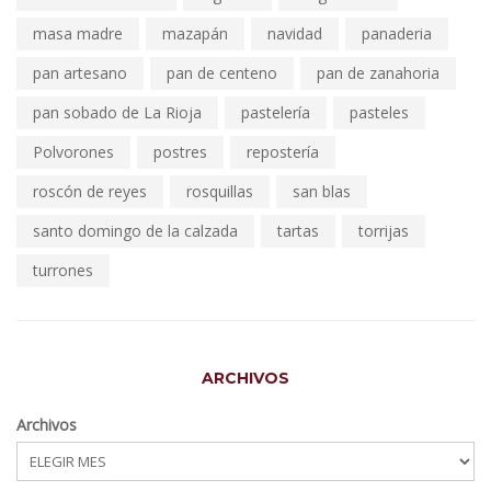
masa madre
mazapán
navidad
panaderia
pan artesano
pan de centeno
pan de zanahoria
pan sobado de La Rioja
pastelería
pasteles
Polvorones
postres
repostería
roscón de reyes
rosquillas
san blas
santo domingo de la calzada
tartas
torrijas
turrones
ARCHIVOS
Archivos