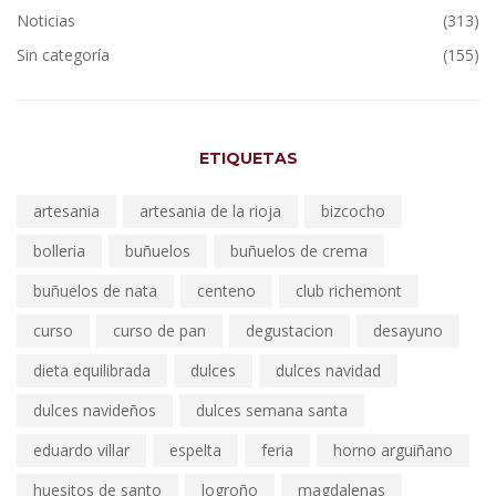
Noticias
(313)
Sin categoría
(155)
ETIQUETAS
artesania
artesania de la rioja
bizcocho
bolleria
buñuelos
buñuelos de crema
buñuelos de nata
centeno
club richemont
curso
curso de pan
degustacion
desayuno
dieta equilibrada
dulces
dulces navidad
dulces navideños
dulces semana santa
eduardo villar
espelta
feria
horno arguiñano
huesitos de santo
logroño
magdalenas