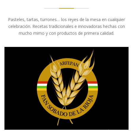
Pasteles, tartas, turrones… los reyes de la mesa en cualquier
celebración. Recetas tradicionales e innovadoras hechas con
mucho mimo y con productos de primera calidad.