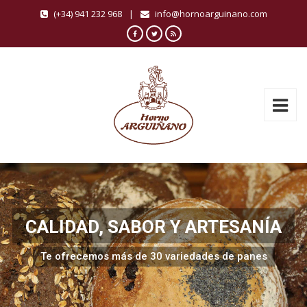
(+34) 941 232 968
|
info@hornoarguinano.com
CALIDAD, SABOR Y ARTESANÍA
Te ofrecemos más de 30 variedades de panes