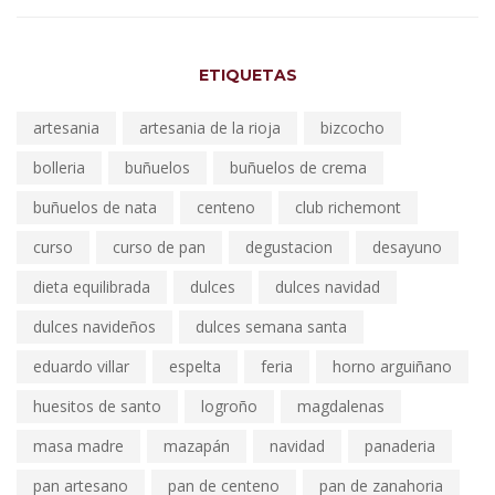
ETIQUETAS
artesania
artesania de la rioja
bizcocho
bolleria
buñuelos
buñuelos de crema
buñuelos de nata
centeno
club richemont
curso
curso de pan
degustacion
desayuno
dieta equilibrada
dulces
dulces navidad
dulces navideños
dulces semana santa
eduardo villar
espelta
feria
horno arguiñano
huesitos de santo
logroño
magdalenas
masa madre
mazapán
navidad
panaderia
pan artesano
pan de centeno
pan de zanahoria