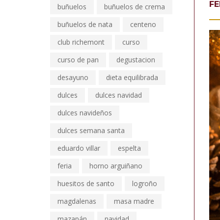
FE
buñuelos
buñuelos de crema
buñuelos de nata
centeno
club richemont
curso
curso de pan
degustacion
desayuno
dieta equilibrada
dulces
dulces navidad
dulces navideños
dulces semana santa
eduardo villar
espelta
feria
horno arguiñano
huesitos de santo
logroño
magdalenas
masa madre
mazapán
navidad