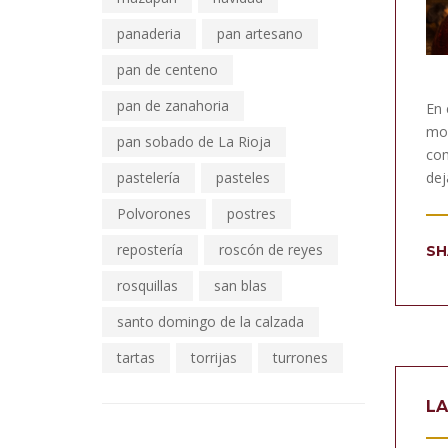
panaderia
pan artesano
pan de centeno
pan de zanahoria
En 
mom
pan sobado de La Rioja
com
dej
pastelería
pasteles
Polvorones
postres
repostería
roscón de reyes
SH
rosquillas
san blas
santo domingo de la calzada
tartas
torrijas
turrones
LA