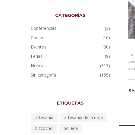
CATEGORÍAS
Conferencias
(3)
Cursos
(16)
Eventos
(30)
La 
Ferias
(9)
pas
Noticias
(313)
inc
Sin categoría
(155)
SH
ETIQUETAS
artesania
artesania de la rioja
bizcocho
bolleria