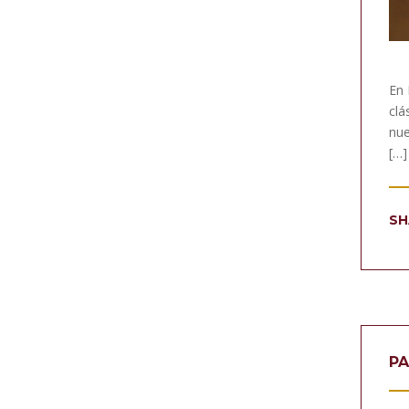
En 
clá
nue
[…]
SH
PA