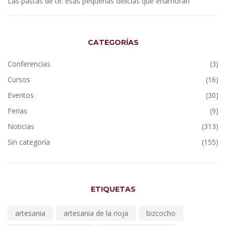
Las pastas de té: esas pequeñas delicias que enamoran
CATEGORÍAS
Conferencias
(3)
Cursos
(16)
Eventos
(30)
Ferias
(9)
Noticias
(313)
Sin categoría
(155)
ETIQUETAS
artesania
artesania de la rioja
bizcocho