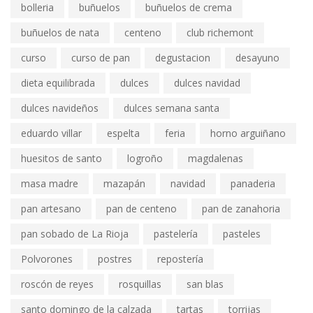
bolleria
buñuelos
buñuelos de crema
buñuelos de nata
centeno
club richemont
curso
curso de pan
degustacion
desayuno
dieta equilibrada
dulces
dulces navidad
dulces navideños
dulces semana santa
eduardo villar
espelta
feria
horno arguiñano
huesitos de santo
logroño
magdalenas
masa madre
mazapán
navidad
panaderia
pan artesano
pan de centeno
pan de zanahoria
pan sobado de La Rioja
pastelería
pasteles
Polvorones
postres
repostería
roscón de reyes
rosquillas
san blas
santo domingo de la calzada
tartas
torrijas