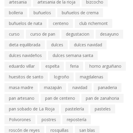
artesania
artesania de la rioja
bizcocho
bolleria
buñuelos
buñuelos de crema
buñuelos de nata
centeno
club richemont
curso
curso de pan
degustacion
desayuno
dieta equilibrada
dulces
dulces navidad
dulces navideños
dulces semana santa
eduardo villar
espelta
feria
horno arguiñano
huesitos de santo
logroño
magdalenas
masa madre
mazapán
navidad
panaderia
pan artesano
pan de centeno
pan de zanahoria
pan sobado de La Rioja
pastelería
pasteles
Polvorones
postres
repostería
roscón de reyes
rosquillas
san blas