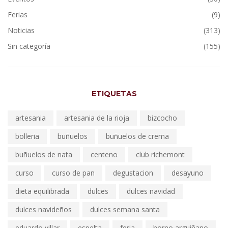
Ferias
(9)
Noticias
(313)
Sin categoría
(155)
ETIQUETAS
artesania
artesania de la rioja
bizcocho
bolleria
buñuelos
buñuelos de crema
buñuelos de nata
centeno
club richemont
curso
curso de pan
degustacion
desayuno
dieta equilibrada
dulces
dulces navidad
dulces navideños
dulces semana santa
eduardo villar
espelta
feria
horno arguiñano