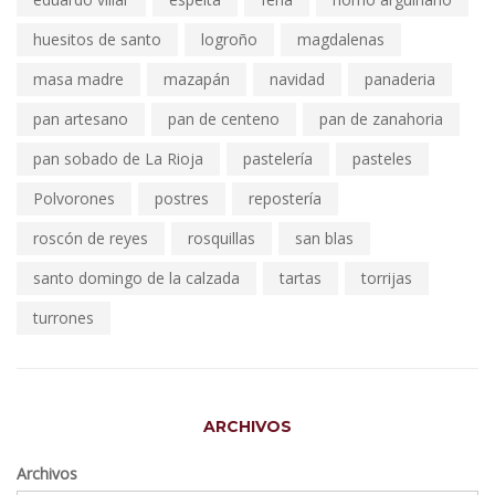
huesitos de santo
logroño
magdalenas
masa madre
mazapán
navidad
panaderia
pan artesano
pan de centeno
pan de zanahoria
pan sobado de La Rioja
pastelería
pasteles
Polvorones
postres
repostería
roscón de reyes
rosquillas
san blas
santo domingo de la calzada
tartas
torrijas
turrones
ARCHIVOS
Archivos