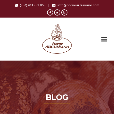
(+34) 941 232 968
|
info@hornoarguinano.com
BLOG