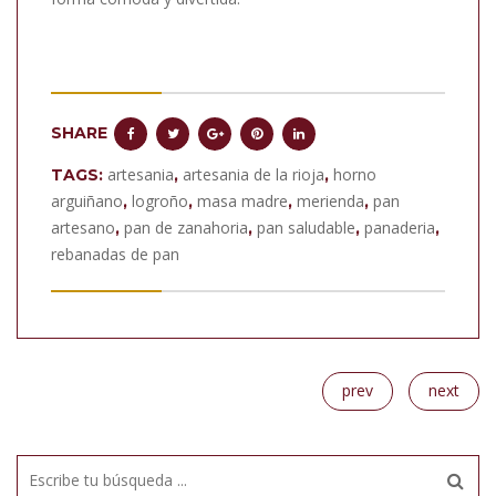
SHARE
artesania
artesania de la rioja
horno
TAGS:
,
,
arguiñano
logroño
masa madre
merienda
pan
,
,
,
,
artesano
pan de zanahoria
pan saludable
panaderia
,
,
,
,
rebanadas de pan
prev
next