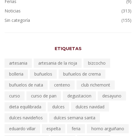
Ferias
(9)
Noticias
(313)
Sin categoría
(155)
ETIQUETAS
artesania
artesania de la rioja
bizcocho
bolleria
buñuelos
buñuelos de crema
buñuelos de nata
centeno
club richemont
curso
curso de pan
degustacion
desayuno
dieta equilibrada
dulces
dulces navidad
dulces navideños
dulces semana santa
eduardo villar
espelta
feria
horno arguiñano