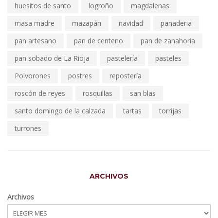
huesitos de santo
logroño
magdalenas
masa madre
mazapán
navidad
panaderia
pan artesano
pan de centeno
pan de zanahoria
pan sobado de La Rioja
pastelería
pasteles
Polvorones
postres
repostería
roscón de reyes
rosquillas
san blas
santo domingo de la calzada
tartas
torrijas
turrones
ARCHIVOS
Archivos