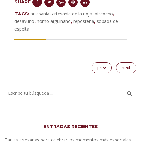
SHARE
artesania
artesania de la rioja
bizcocho
TAGS:
,
,
,
desayuno
horno arguiñano
repostería
sobada de
,
,
,
espelta
prev
next
ENTRADAS RECIENTES
Tartas artesanas para celebrar los momentos más especiales