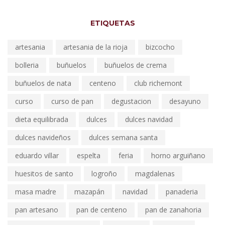
ETIQUETAS
artesania
artesania de la rioja
bizcocho
bolleria
buñuelos
buñuelos de crema
buñuelos de nata
centeno
club richemont
curso
curso de pan
degustacion
desayuno
dieta equilibrada
dulces
dulces navidad
dulces navideños
dulces semana santa
eduardo villar
espelta
feria
horno arguiñano
huesitos de santo
logroño
magdalenas
masa madre
mazapán
navidad
panaderia
pan artesano
pan de centeno
pan de zanahoria