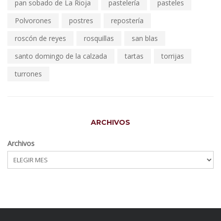
pan sobado de La Rioja
pastelería
pasteles
Polvorones
postres
repostería
roscón de reyes
rosquillas
san blas
santo domingo de la calzada
tartas
torrijas
turrones
ARCHIVOS
Archivos