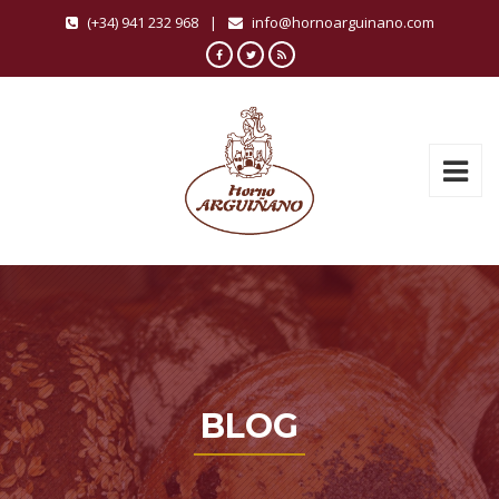
(+34) 941 232 968
|
info@hornoarguinano.com
BLOG