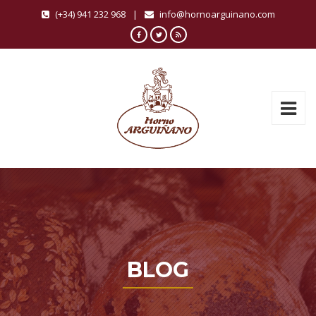
(+34) 941 232 968
|
info@hornoarguinano.com
BLOG