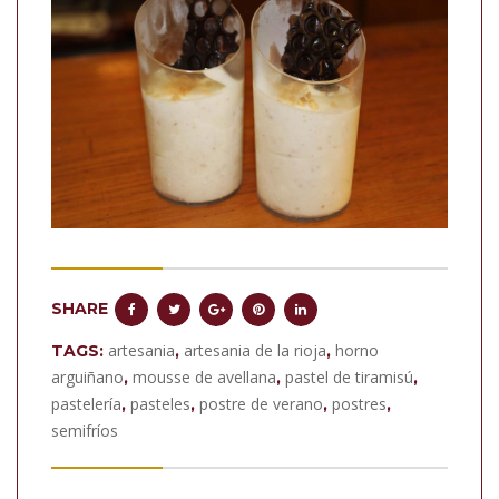
SHARE
artesania
artesania de la rioja
horno
TAGS:
,
,
arguiñano
mousse de avellana
pastel de tiramisú
,
,
,
pastelería
pasteles
postre de verano
postres
,
,
,
,
semifríos