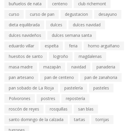
buñuelos de nata
centeno
club richemont
curso
curso de pan
degustacion
desayuno
dieta equilibrada
dulces
dulces navidad
dulces navideños
dulces semana santa
eduardo villar
espelta
feria
horno arguiñano
huesitos de santo
logroño
magdalenas
masa madre
mazapán
navidad
panaderia
pan artesano
pan de centeno
pan de zanahoria
pan sobado de La Rioja
pastelería
pasteles
Polvorones
postres
repostería
roscón de reyes
rosquillas
san blas
santo domingo de la calzada
tartas
torrijas
turrones