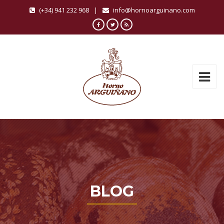
(+34) 941 232 968
|
info@hornoarguinano.com
BLOG