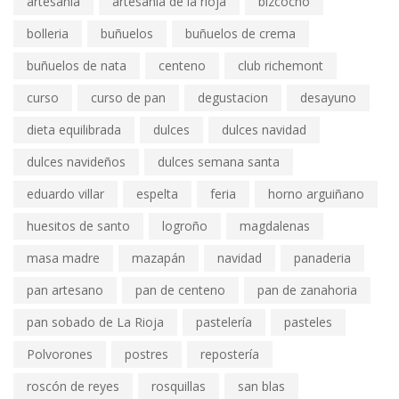
artesania
artesania de la rioja
bizcocho
bolleria
buñuelos
buñuelos de crema
buñuelos de nata
centeno
club richemont
curso
curso de pan
degustacion
desayuno
dieta equilibrada
dulces
dulces navidad
dulces navideños
dulces semana santa
eduardo villar
espelta
feria
horno arguiñano
huesitos de santo
logroño
magdalenas
masa madre
mazapán
navidad
panaderia
pan artesano
pan de centeno
pan de zanahoria
pan sobado de La Rioja
pastelería
pasteles
Polvorones
postres
repostería
roscón de reyes
rosquillas
san blas