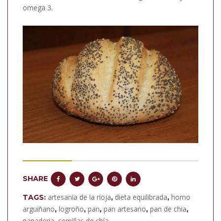
omega 3.
SHARE
artesania de la rioja
dieta equilibrada
horno
TAGS:
,
,
arguiñano
logroño
pan
pan artesano
pan de chia
,
,
,
,
,
panaderia
semillas de chía
,