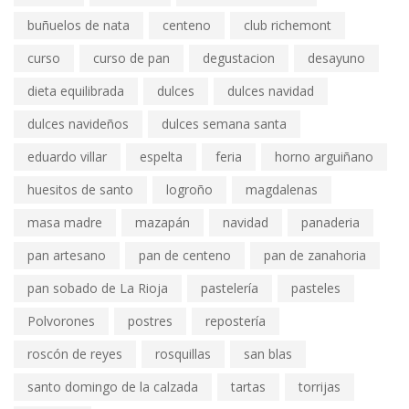
buñuelos de nata
centeno
club richemont
curso
curso de pan
degustacion
desayuno
dieta equilibrada
dulces
dulces navidad
dulces navideños
dulces semana santa
eduardo villar
espelta
feria
horno arguiñano
huesitos de santo
logroño
magdalenas
masa madre
mazapán
navidad
panaderia
pan artesano
pan de centeno
pan de zanahoria
pan sobado de La Rioja
pastelería
pasteles
Polvorones
postres
repostería
roscón de reyes
rosquillas
san blas
santo domingo de la calzada
tartas
torrijas