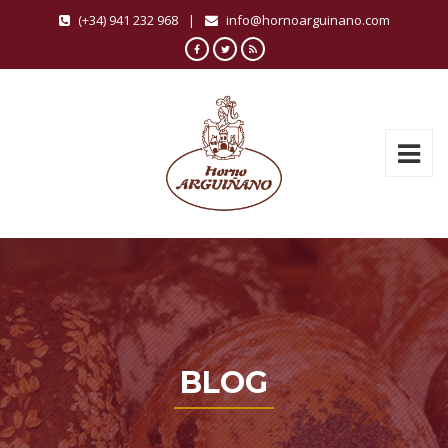
(+34) 941 232 968
|
info@hornoarguinano.com
BLOG