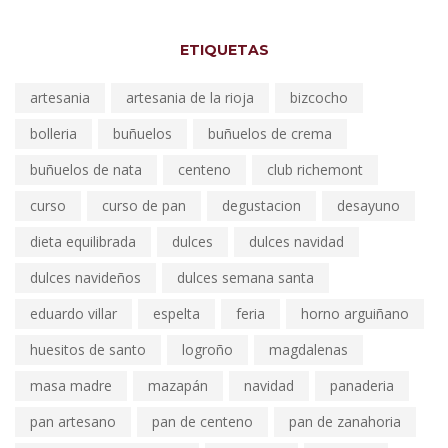
ETIQUETAS
artesania
artesania de la rioja
bizcocho
bolleria
buñuelos
buñuelos de crema
buñuelos de nata
centeno
club richemont
curso
curso de pan
degustacion
desayuno
dieta equilibrada
dulces
dulces navidad
dulces navideños
dulces semana santa
eduardo villar
espelta
feria
horno arguiñano
huesitos de santo
logroño
magdalenas
masa madre
mazapán
navidad
panaderia
pan artesano
pan de centeno
pan de zanahoria