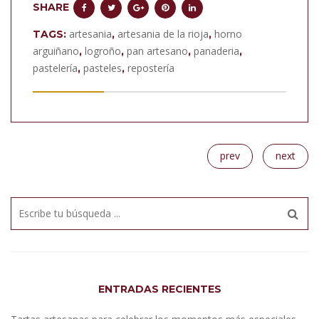
SHARE
artesania
artesania de la rioja
horno
TAGS:
,
,
arguiñano
logroño
pan artesano
panaderia
,
,
,
,
pastelería
pasteles
repostería
,
,
prev
next
ENTRADAS RECIENTES