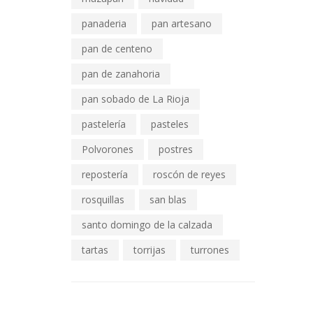
panaderia
pan artesano
pan de centeno
pan de zanahoria
pan sobado de La Rioja
pastelería
pasteles
Polvorones
postres
repostería
roscón de reyes
rosquillas
san blas
santo domingo de la calzada
tartas
torrijas
turrones