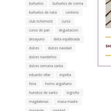
buñuelos
buñuelos de crema
buñuelos de nata
centeno
club richemont
curso
curso de pan
degustacion
desayuno
dieta equilibrada
SH
dulces
dulces navidad
dulces navideños
dulces semana santa
eduardo villar
espelta
feria
horno arguiñano
huesitos de santo
logroño
magdalenas
masa madre
mazapán
navidad