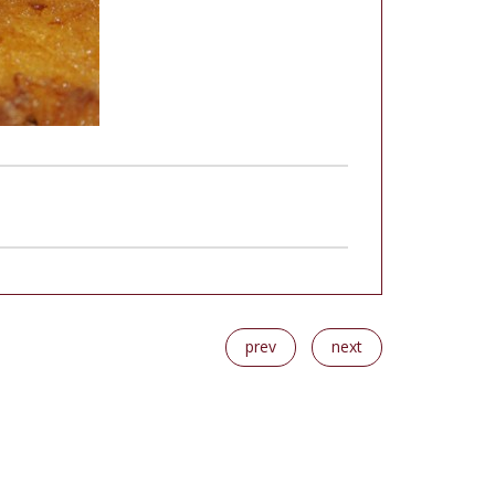
prev
next