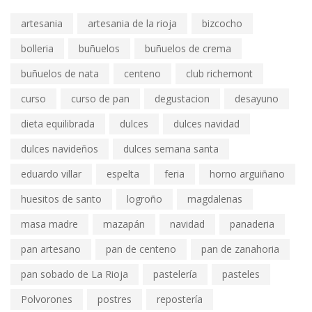
artesania
artesania de la rioja
bizcocho
bolleria
buñuelos
buñuelos de crema
buñuelos de nata
centeno
club richemont
curso
curso de pan
degustacion
desayuno
dieta equilibrada
dulces
dulces navidad
dulces navideños
dulces semana santa
eduardo villar
espelta
feria
horno arguiñano
huesitos de santo
logroño
magdalenas
masa madre
mazapán
navidad
panaderia
pan artesano
pan de centeno
pan de zanahoria
pan sobado de La Rioja
pastelería
pasteles
Polvorones
postres
repostería