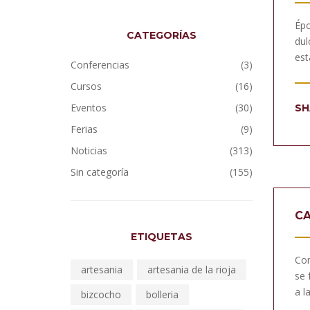
Épo
CATEGORÍAS
dul
est
Conferencias
(3)
Cursos
(16)
Eventos
(30)
SH
Ferias
(9)
Noticias
(313)
Sin categoría
(155)
CA
ETIQUETAS
Com
artesania
artesania de la rioja
se 
a l
bizcocho
bolleria