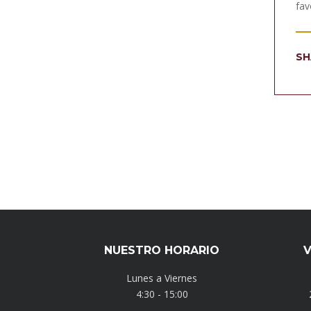
fav
SH
NUESTRO HORARIO
V
Lunes a Viernes
4:30 - 15:00