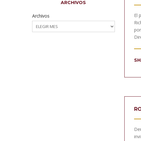
ARCHIVOS
El 
Archivos
Ric
por
Dir
SH
RO
Den
inv