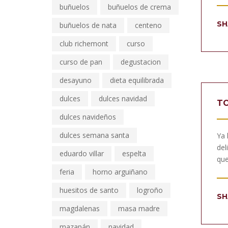
buñuelos
buñuelos de crema
SH
buñuelos de nata
centeno
club richemont
curso
curso de pan
degustacion
desayuno
dieta equilibrada
dulces
dulces navidad
TO
dulces navideños
dulces semana santa
Ya 
del
eduardo villar
espelta
que
feria
horno arguiñano
huesitos de santo
logroño
SH
magdalenas
masa madre
mazapán
navidad