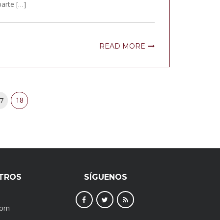
parte […]
READ MORE
18
7
TROS
SÍGUENOS
com