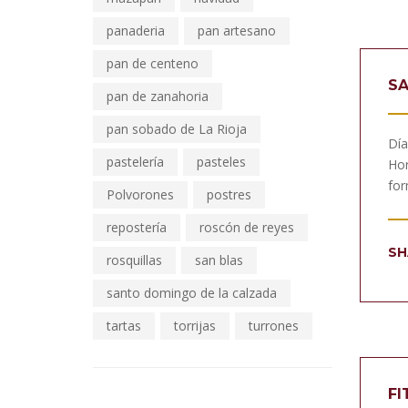
panaderia
pan artesano
pan de centeno
SA
pan de zanahoria
pan sobado de La Rioja
Día
pastelería
pasteles
Hor
for
Polvorones
postres
repostería
roscón de reyes
SH
rosquillas
san blas
santo domingo de la calzada
tartas
torrijas
turrones
FI