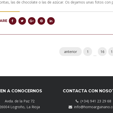
oritas, las de chocolate o las de azúcar. Os dejamos unas fotos con 
ARE
anterior
1
16
1
…
EN A CONOCERNOS
CONTACTA CON NOSO
Avda. de la Paz 72
(+34) 941 23 29 68
26004 Logroño, La Rioja
info@hornoarguinano.