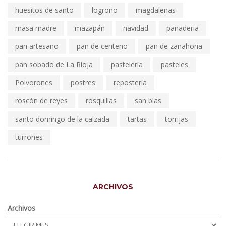
huesitos de santo
logroño
magdalenas
masa madre
mazapán
navidad
panaderia
pan artesano
pan de centeno
pan de zanahoria
pan sobado de La Rioja
pastelería
pasteles
Polvorones
postres
repostería
roscón de reyes
rosquillas
san blas
santo domingo de la calzada
tartas
torrijas
turrones
ARCHIVOS
Archivos