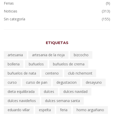
Ferias
(9)
Noticias
(313)
Sin categoría
(155)
ETIQUETAS
artesania
artesania de la rioja
bizcocho
bolleria
buñuelos
buñuelos de crema
buñuelos de nata
centeno
club richemont
curso
curso de pan
degustacion
desayuno
dieta equilibrada
dulces
dulces navidad
dulces navideños
dulces semana santa
eduardo villar
espelta
feria
horno arguiñano