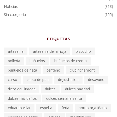
Noticias
(313)
Sin categoría
(155)
ETIQUETAS
artesania
artesania de la rioja
bizcocho
bolleria
buñuelos
buñuelos de crema
buñuelos de nata
centeno
club richemont
curso
curso de pan
degustacion
desayuno
dieta equilibrada
dulces
dulces navidad
dulces navideños
dulces semana santa
eduardo villar
espelta
feria
horno arguiñano