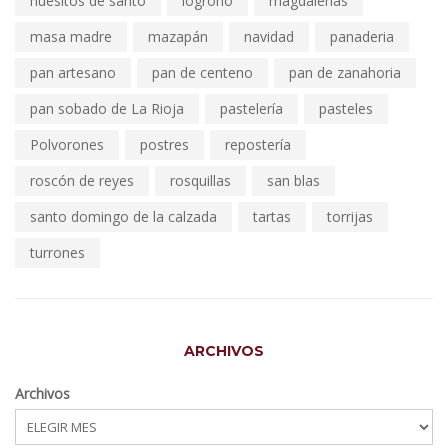
huesitos de santo
logroño
magdalenas
masa madre
mazapán
navidad
panaderia
pan artesano
pan de centeno
pan de zanahoria
pan sobado de La Rioja
pastelería
pasteles
Polvorones
postres
repostería
roscón de reyes
rosquillas
san blas
santo domingo de la calzada
tartas
torrijas
turrones
ARCHIVOS
Archivos