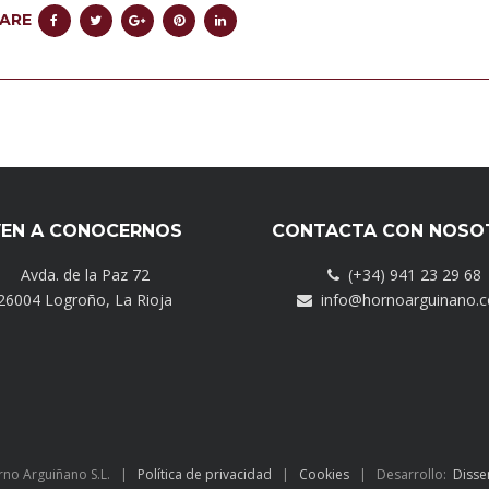
ARE
EN A CONOCERNOS
CONTACTA CON NOSO
Avda. de la Paz 72
(+34) 941 23 29 68
26004 Logroño, La Rioja
info@hornoarguinano.
rno Arguiñano S.L. |
Política de privacidad
|
Cookies
| Desarrollo:
Disse