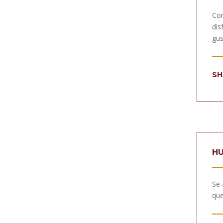
Com
dis
gus
SH
HU
Se 
que