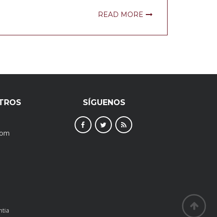
READ MORE
TROS
SÍGUENOS
com
ntia