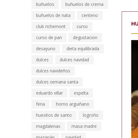
buñuelos
buñuelos de crema
buñuelos de nata
centeno
HU
club richemont
curso
curso de pan
degustacion
desayuno
dieta equilibrada
dulces
dulces navidad
dulces navideños
dulces semana santa
eduardo villar
espelta
feria
horno arguiñano
huesitos de santo
logroño
magdalenas
masa madre
mazapán
navidad