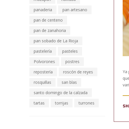
panaderia
pan artesano
pan de centeno
pan de zanahoria
pan sobado de La Rioja
pastelería
pasteles
Polvorones
postres
Ya 
repostería
roscón de reyes
que
rosquillas
san blas
var
santo domingo de la calzada
tartas
torrijas
turrones
SH