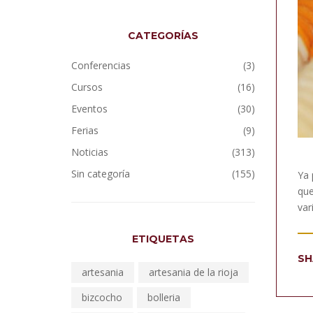
CATEGORÍAS
Conferencias
(3)
Cursos
(16)
Eventos
(30)
Ferias
(9)
Noticias
(313)
Sin categoría
(155)
Ya 
que
var
ETIQUETAS
SH
artesania
artesania de la rioja
bizcocho
bolleria