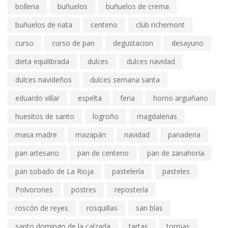
bolleria
buñuelos
buñuelos de crema
buñuelos de nata
centeno
club richemont
curso
curso de pan
degustacion
desayuno
dieta equilibrada
dulces
dulces navidad
dulces navideños
dulces semana santa
eduardo villar
espelta
feria
horno arguiñano
huesitos de santo
logroño
magdalenas
masa madre
mazapán
navidad
panaderia
pan artesano
pan de centeno
pan de zanahoria
pan sobado de La Rioja
pastelería
pasteles
Polvorones
postres
repostería
roscón de reyes
rosquillas
san blas
santo domingo de la calzada
tartas
torrijas