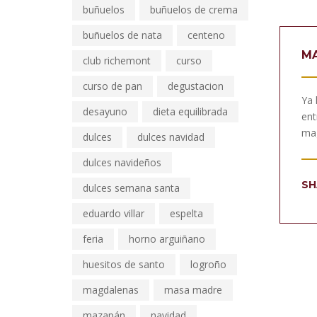
buñuelos
buñuelos de crema
buñuelos de nata
centeno
MA
club richemont
curso
curso de pan
degustacion
Ya 
desayuno
dieta equilibrada
ent
mag
dulces
dulces navidad
dulces navideños
SH
dulces semana santa
eduardo villar
espelta
feria
horno arguiñano
huesitos de santo
logroño
magdalenas
masa madre
mazapán
navidad