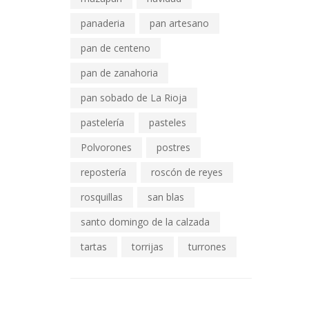
panaderia
pan artesano
pan de centeno
pan de zanahoria
pan sobado de La Rioja
pastelería
pasteles
Polvorones
postres
repostería
roscón de reyes
rosquillas
san blas
santo domingo de la calzada
tartas
torrijas
turrones