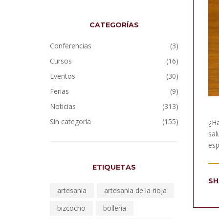
CATEGORÍAS
Conferencias
(3)
Cursos
(16)
Eventos
(30)
Ferias
(9)
Noticias
(313)
Sin categoría
(155)
¿Ha
sal
esp
ETIQUETAS
SH
artesania
artesania de la rioja
bizcocho
bolleria