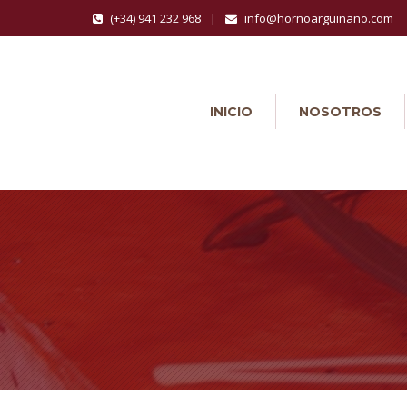
(+34) 941 232 968
|
info@hornoarguinano.com
INICIO
NOSOTROS