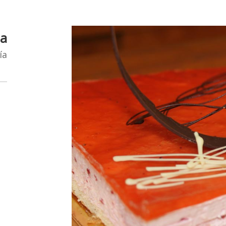
sa
ía