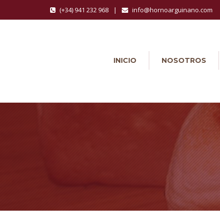
(+34) 941 232 968
|
info@hornoarguinano.com
INICIO
NOSOTROS