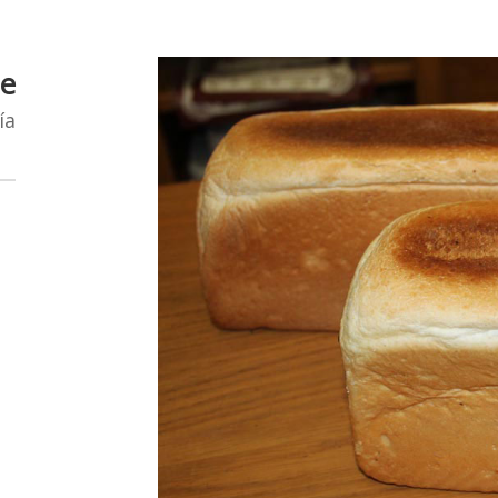
de
ía