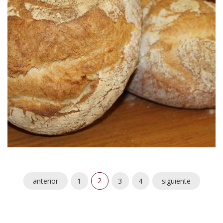
Pan de Pagués
2
anterior
1
3
4
siguiente